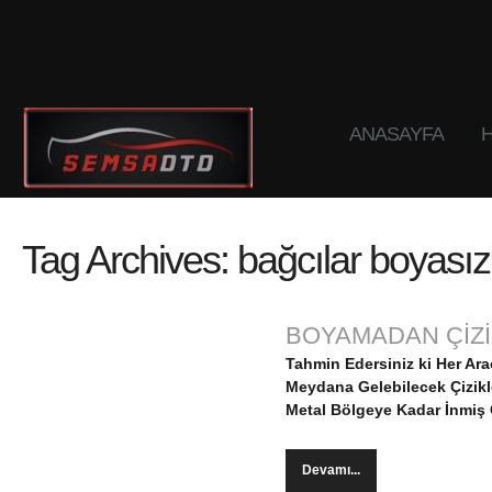
ANASAYFA
H
Tag Archives:
bağcılar boyasız 
BOYAMADAN ÇİZİ
Tahmin Edersiniz ki Her Ar
Meydana Gelebilecek Çizikler
Metal Bölgeye Kadar İnmiş Ç
Devamı...