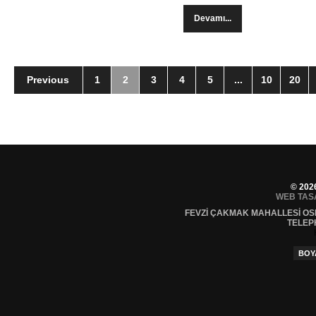
Devamı...
Previous
1
2
3
4
5
...
10
20
© 202
WEB TAS
FEVZI ÇAKMAK MAHALLESI OS
TELEP
BOY