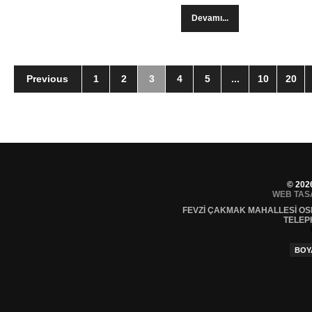
Devamı...
Previous
1
2
3
4
5
...
10
20
© 202
WEB TAS
FEVZI ÇAKMAK MAHALLESI OS
TELEP
BOY