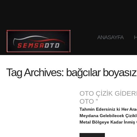
ANASAYFA
H
Tag Archives:
bağcılar boyasız 
OTO ÇİZİK GİDE
OTO ”
Tahmin Edersiniz ki Her Ar
Meydana Gelebilecek Çizikler
Metal Bölgeye Kadar İnmiş Ç