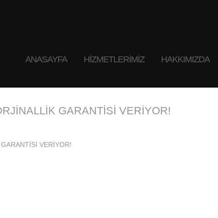
ANASAYFA
HIZMETLERIMIZ
HAKKIMIZDA
ORJİNALLİK GARANTİSİ VERİYOR!