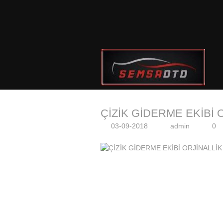
ÇİZİK GİDERME EKİBİ 
03-09-2018
admin
0