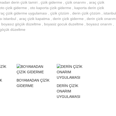
an derin çizik tamiri , çizik giderme , çizik onarımı , araç çizik
to çizik giderme , oto kaporta çizik giderme , kaporta derin çizik
aç çizik giderme uygulaması , çizik çözüm , derin çizik çözüm , istanbu
 istanbul , araç çizik kapatma , derin çizik giderme , derin çizik onarım
o , boyasız göçük düzeltme , boyasiz gocuk duzeltme , boyasız onarım ,
 göçük düzeltme
İK
BOYAMADAN ÇİZİK
GİDERME
DERIN ÇIZIK
ONARIM
UYGULAMASI