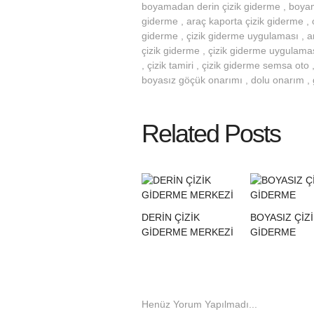
boyamadan derin çizik giderme , boyamad
giderme , araç kaporta çizik giderme , o
giderme , çizik giderme uygulaması , ar
çizik giderme , çizik giderme uygulaması
, çizik tamiri , çizik giderme semsa ot
boyasız göçük onarımı , dolu onarım ,
Related Posts
DERİN ÇİZİK
BOYASIZ ÇİZ
GİDERME MERKEZİ
GİDERME
Henüz Yorum Yapılmadı...