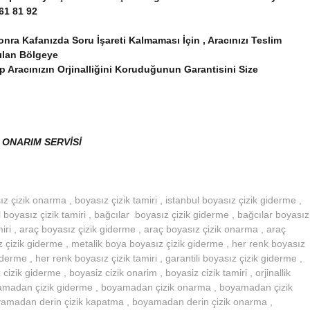
61 81 92
a Kafanızda Soru İşareti Kalmaması İçin , Aracınızı Teslim
pılan Bölgeye
p Aracınızın Orjinalliğini Koruduğunun Garantisini Size
 ONARIM SERVİSİ
 çizik onarma , boyasız çizik tamiri , istanbul boyasız çizik giderme ,
 boyasız çizik tamiri , bağcılar boyasız çizik giderme , bağcılar boyasız
miri , araç boyasız çizik giderme , araç boyasız çizik onarma , araç
z çizik giderme , metalik boya boyasız çizik giderme , her renk boyasız
derme , her renk boyasız çizik tamiri , garantili boyasız çizik giderme ,
cizik giderme , boyasiz cizik onarim , boyasiz cizik tamiri , orjinallik
amadan çizik giderme , boyamadan çizik onarma , boyamadan çizik
yamadan derin çizik kapatma , boyamadan derin çizik onarma ,