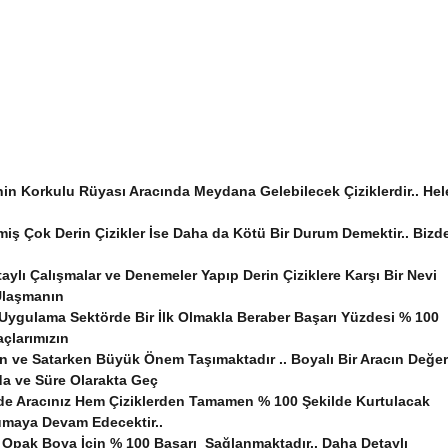
nin Korkulu Rüyası Aracında Meydana Gelebilecek Çiziklerdir.. Hel
iş Çok Derin Çizikler İse Daha da Kötü Bir Durum Demektir.. Bizd
ylı Çalışmalar ve Denemeler Yapıp Derin Çiziklere Karşı Bir Nevi
 Ulaşmanın
 Uygulama Sektörde Bir İlk Olmakla Beraber Başarı Yüzdesi % 100
açlarımızın
ken ve Satarken Büyük Önem Taşımaktadır .. Boyalı Bir Aracın Değer
a ve Süre Olarakta Geç
inde Aracınız Hem Çiziklerden Tamamen % 100 Şekilde Kurtulacak
rumaya Devam Edecektir..
Opak Boya İçin % 100 Başarı Sağlanmaktadır.. Daha Detaylı