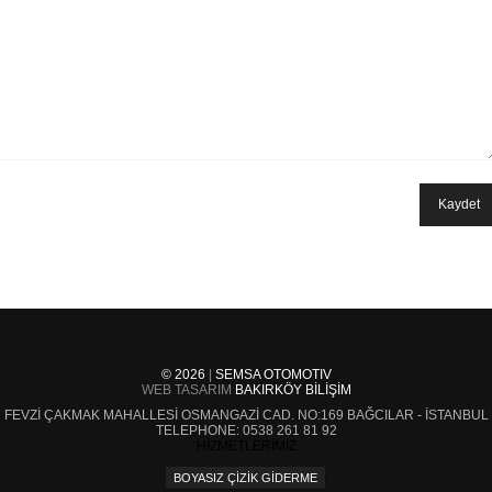
© 2026
|
SEMSA OTOMOTIV
WEB TASARIM
BAKIRKÖY BILIŞIM
FEVZI ÇAKMAK MAHALLESI OSMANGAZI CAD. NO:169
BAĞCILAR - İSTANBUL
TELEPHONE:
0538 261 81 92
HİZMETLERİMİZ
BOYASIZ ÇIZIK GIDERME