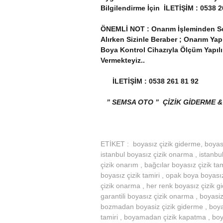
Bilgilendirme İçin İLETİŞİM : 0538 2
ÖNEMLİ NOT : Onarım İşleminden Sonr
Alırken Sizinle Beraber ; Onarım Ya
Boya Kontrol Cihazıyla Ölçüm Yapılı
Vermekteyiz..
İLETİŞİM : 0538 261 81 92
” SEMSA OTO ” ÇİZİK GİDERME &
ETİKET : boyasız çizik giderme, boyasız
istanbul boyasız çizik onarma , istanbul
çizik onarım , bağcılar boyasız çizik ta
boyasız çizik tamiri , opak boya boyası
çizik onarma , her renk boyasız çizik gi
garantili boyasız çizik onarma , boyasiz 
bozmadan boyasiz çizik giderme , boy
tamiri , boyamadan çizik kapatma , bo