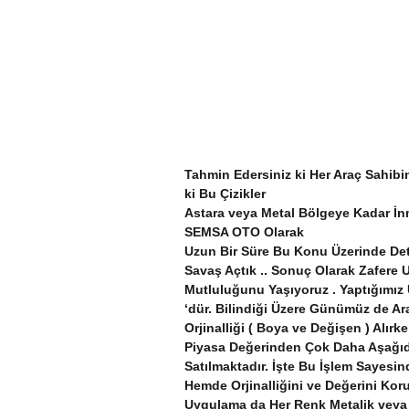
Tahmin Edersiniz ki Her Araç Sahibi
ki Bu Çizikler
Astara veya Metal Bölgeye Kadar İnm
SEMSA OTO Olarak
Uzun Bir Süre Bu Konu Üzerinde Deta
Savaş Açtık .. Sonuç Olarak Zafere
Mutluluğunu Yaşıyoruz . Yaptığımız
‘dür. Bilindiği Üzere Günümüz de Ar
Orjinalliği ( Boya ve Değişen ) Alır
Piyasa Değerinden Çok Daha Aşağıd
Satılmaktadır. İşte Bu İşlem Sayes
Hemde Orjinalliğini ve Değerini Ko
Uygulama da Her Renk Metalik veya 