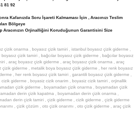
61 81 92
a Kafanızda Soru İşareti Kalmaması İçin , Aracınızı Teslim
pılan Bölgeye
p Aracınızın Orjinalliğini Koruduğunun Garantisini Size
z çizik onarma , boyasız çizik tamiri , istanbul boyasız çizik giderme ,
 boyasız çizik tamiri , bağcılar boyasız çizik giderme , bağcılar boyasız
miri , araç boyasız çizik giderme , araç boyasız çizik onarma , araç
z çizik giderme , metalik boya boyasız çizik giderme , her renk boyasız
derme , her renk boyasız çizik tamiri , garantili boyasız çizik giderme ,
cizik giderme , boyasiz cizik onarim , boyasiz cizik tamiri , orjinallik
amadan çizik giderme , boyamadan çizik onarma , boyamadan çizik
yamadan derin çizik kapatma , boyamadan derin çizik onarma ,
an derin çizik tamiri , çizik giderme , cizik giderme , çizik giderme
 onarımı , çizik çözüm , oto çizik onarımı , oto çizik giderme , araç çizik