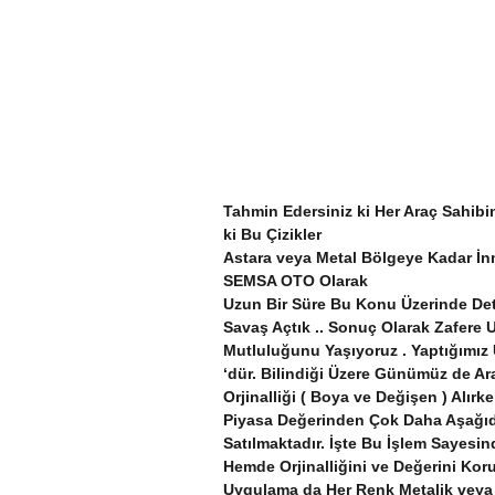
Tahmin Edersiniz ki Her Araç Sahibi
ki Bu Çizikler
Astara veya Metal Bölgeye Kadar İnm
SEMSA OTO Olarak
Uzun Bir Süre Bu Konu Üzerinde Deta
Savaş Açtık .. Sonuç Olarak Zafere
Mutluluğunu Yaşıyoruz . Yaptığımız
‘dür. Bilindiği Üzere Günümüz de Ar
Orjinalliği ( Boya ve Değişen ) Alır
Piyasa Değerinden Çok Daha Aşağıd
Satılmaktadır. İşte Bu İşlem Sayes
Hemde Orjinalliğini ve Değerini Ko
Uygulama da Her Renk Metalik veya 