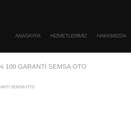
ANASAYFA
HIZMETLERIMIZ
HAKKIMIZDA
ım % 100 GARANTİ SEMSA OTO