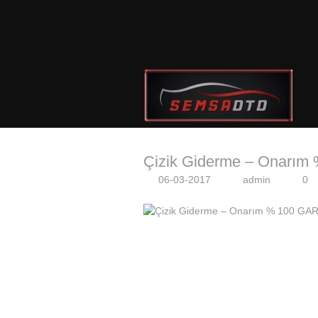
Çizik Giderme – Onar
06-03-2017
admin
0