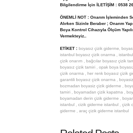
Bilgilendirme İçin İLETİŞİM : 0538 2
ÖNEMLİ NOT : Onarım İşleminden Sonr
Alırken Sizinle Beraber ; Onarım Ya
Boya Kontrol Cihazıyla Ölçüm Yapılı
Vermekteyiz..
ETİKET :
boyasız çizik giderme, boyası
istanbul boyasız çizik onarma , istanbul
çizik onarım , bağcılar boyasız çizik ta
boyasız çizik tamiri , opak boya boyası
çizik onarma , her renk boyasız çizik gi
garantili boyasız çizik onarma , boyasiz 
bozmadan boyasiz çizik giderme , boy
tamiri , boyamadan çizik kapatma , bo
boyamadan derin çizik giderme , boyamad
istanbul , cizik giderme istanbul , çizik
giderme , araç çizik giderme istanbul