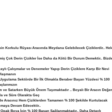
nin Korkulu Rüyası Aracında Meydana Gelebilecek Çiziklerdir.. Hel
iş Çok Derin Çizikler İse Daha da Kötü Bir Durum Demektir.. Bizd
ylı Çalışmalar ve Denemeler Yapıp Derin Çiziklere Karşı Bir Nevi
 Ulaşmanın
 Uygulama Sektörde Bir İlk Olmakla Beraber Başarı Yüzdesi % 100
açlarımızın
ken ve Satarken Büyük Önem Taşımaktadır .. Boyalı Bir Aracın Değer
a ve Süre Olarakta Geç
inde Aracınız Hem Çiziklerden Tamamen % 100 Şekilde Kurtulacak
rumaya Devam Edecektir..
Opak Boya İçin % 100 Başarı Sağlanmaktadır.. Daha Detaylı