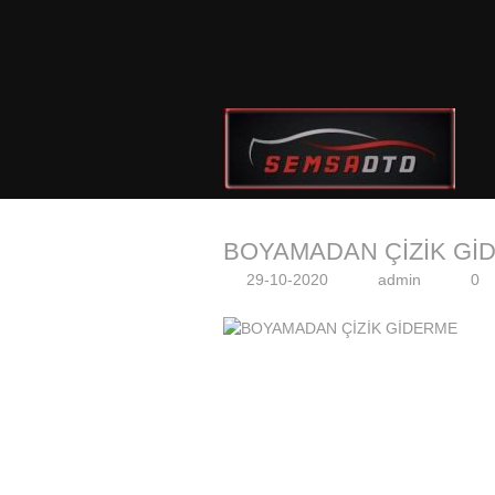
BOYAMADAN ÇİZİK Gİ
29-10-2020
admin
0