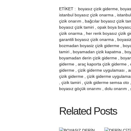
ETİKET :
boyasız çizik giderme, boyası
istanbul boyasız çizik onarma , istanbul
çizik onarım , bağcılar boyasız çizik ta
boyasız çizik tamiri , opak boya boyası
çizik onarma , her renk boyasız çizik gi
garantili boyasız çizik onarma , boyasiz 
bozmadan boyasiz çizik giderme , boy
tamiri , boyamadan çizik kapatma , bo
boyamadan derin çizik giderme , boyamad
giderme , araç kaporta çizik giderme , o
giderme , çizik giderme uygulaması , ar
çizik giderme , çizik giderme uygulaması
, çizik tamiri , çizik giderme semsa ot
boyasız göçük onarımı , dolu onarım ,
Related Posts