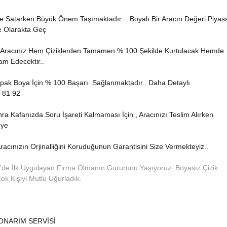
n ve Satarken Büyük Önem Taşımaktadır .. Boyalı Bir Aracın Değeri Piyas
 Olarakta Geç
de Aracınız Hem Çiziklerden Tamamen % 100 Şekilde Kurtulacak Hemde
am Edecektir..
pak Boya İçin % 100 Başarı
Sağlanmaktadır.. Daha Detaylı
 81 92
Kafanızda Soru İşareti Kalmaması İçin , Aracınızı Teslim Alırken
eye
racınızın Orjinalliğini Koruduğunun Garantisini Size Vermekteyiz..
e’de İlk Uygulayan Firma Olmanın Gururunu Yaşıyoruz. Boyasız Çizik
 Kişiyi Mutlu Uğurladık.
ONARIM SERVİSİ