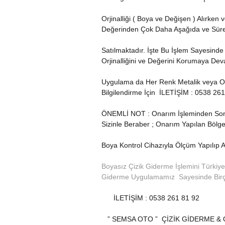
Orjinalliği ( Boya ve Değişen ) Alırke
Değerinden Çok Daha Aşağıda ve Süre
Satılmaktadır. İşte Bu İşlem Sayesin
Orjinalliğini ve Değerini Korumaya Dev
Uygulama da Her Renk Metalik veya O
Bilgilendirme İçin
İLETİŞİM : 0538 261
ÖNEMLİ NOT : Onarım İşleminden Sonra 
Sizinle Beraber ; Onarım Yapılan Bölg
Boya Kontrol Cihazıyla Ölçüm Yapılıp A
Boyasız Çizik Giderme İşlemini Türkiy
Giderme Uygulamamız Sayesinde Birçok
İLETİŞİM : 0538 261 81 92
” SEMSA OTO ”
ÇİZİK GİDERME & 