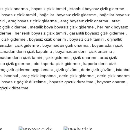
z çizik onarma , boyasız çizik tamiri , istanbul boyasız çizik giderme ,
 boyasız çizik tamiri , bağcılar
boyasız çizik giderme , bağcılar boyasız
miri , araç boyasız çizik giderme , araç boyasız çizik onarma , araç
z çizik giderme , metalik boya boyasız çizik giderme , her renk boyasız
derme , her renk boyasız çizik tamiri , garantili boyasız çizik giderme ,
cizik giderme , boyasiz cizik onarim , boyasiz cizik tamiri , orjinallik
amadan çizik giderme , boyamadan çizik onarma , boyamadan çizik
yamadan derin çizik kapatma , boyamadan derin çizik onarma ,
an derin çizik tamiri , çizik giderme , çizik onarımı , araç çizik
to çizik giderme , oto kaporta çizik giderme , kaporta derin çizik
aç çizik giderme uygulaması , çizik çözüm , derin çizik çözüm , istanbu
 istanbul , araç çizik kapatma , derin çizik giderme , derin çizik onarım
o , boyasız göçük düzeltme , boyasiz gocuk duzeltme , boyasız onarım ,
 göçük düzeltme