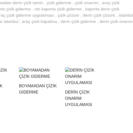
an derin çizik tamiri , çizik giderme , çizik onarımı , araç çizik
to çizik giderme , oto kaporta çizik giderme , kaporta derin çizik
aç çizik giderme uygulaması , çizik çözüm , derin çizik çözüm , istanbu
 istanbul , araç çizik kapatma , derin çizik giderme , derin çizik onarım
İK
BOYAMADAN ÇİZİK
GİDERME
DERIN ÇIZIK
ONARIM
UYGULAMASI