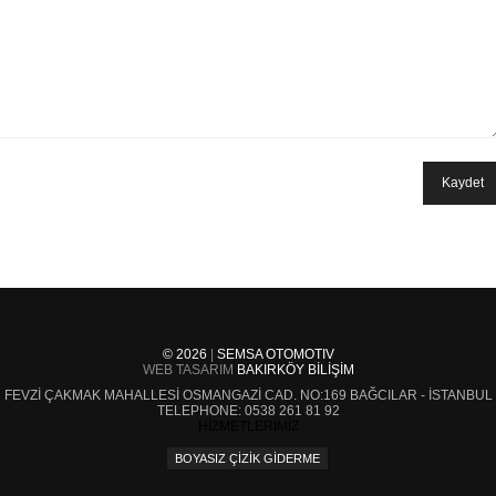
© 2026
|
SEMSA OTOMOTIV
WEB TASARIM
BAKIRKÖY BILIŞIM
FEVZI ÇAKMAK MAHALLESI OSMANGAZI CAD. NO:169
BAĞCILAR - İSTANBUL
TELEPHONE:
0538 261 81 92
HİZMETLERİMİZ
BOYASIZ ÇIZIK GIDERME