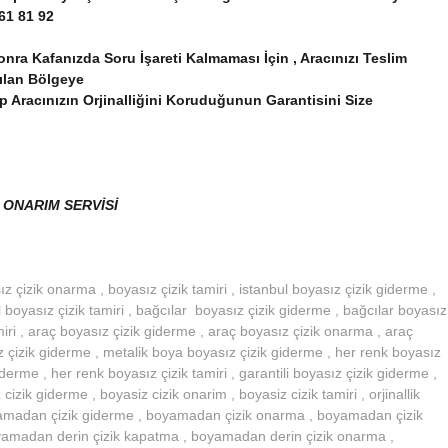
61 81 92
a Kafanızda Soru İşareti Kalmaması İçin , Aracınızı Teslim
pılan Bölgeye
p Aracınızın Orjinalliğini Koruduğunun Garantisini Size
 ONARIM SERVİSİ
 çizik onarma , boyasız çizik tamiri , istanbul boyasız çizik giderme ,
 boyasız çizik tamiri , bağcılar boyasız çizik giderme , bağcılar boyasız
miri , araç boyasız çizik giderme , araç boyasız çizik onarma , araç
z çizik giderme , metalik boya boyasız çizik giderme , her renk boyasız
derme , her renk boyasız çizik tamiri , garantili boyasız çizik giderme ,
cizik giderme , boyasiz cizik onarim , boyasiz cizik tamiri , orjinallik
amadan çizik giderme , boyamadan çizik onarma , boyamadan çizik
yamadan derin çizik kapatma , boyamadan derin çizik onarma ,