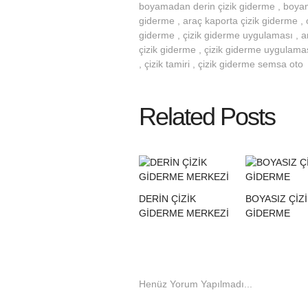
boyamadan derin çizik giderme , boyamad
giderme , araç kaporta çizik giderme , o
giderme , çizik giderme uygulaması , ar
çizik giderme , çizik giderme uygulaması
, çizik tamiri , çizik giderme semsa oto
Related Posts
DERİN ÇİZİK
BOYASIZ ÇİZ
GİDERME MERKEZİ
GİDERME
Henüz Yorum Yapılmadı...