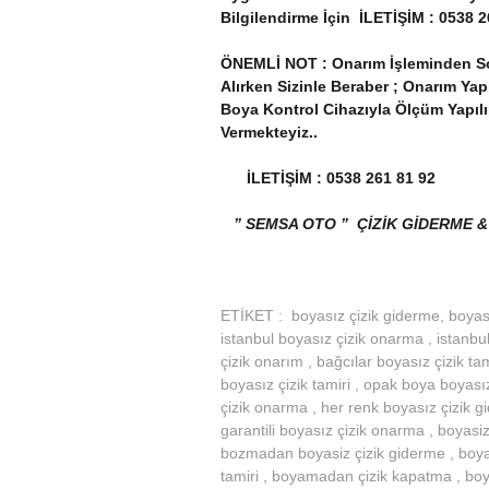
Bilgilendirme İçin İLETİŞİM : 0538 2
ÖNEMLİ NOT : Onarım İşleminden Sonr
Alırken Sizinle Beraber ; Onarım Ya
Boya Kontrol Cihazıyla Ölçüm Yapılı
Vermekteyiz..
İLETİŞİM : 0538 261 81 92
” SEMSA OTO ” ÇİZİK GİDERME &
ETİKET : boyasız çizik giderme, boyasız
istanbul boyasız çizik onarma , istanbul
çizik onarım , bağcılar boyasız çizik ta
boyasız çizik tamiri , opak boya boyası
çizik onarma , her renk boyasız çizik gi
garantili boyasız çizik onarma , boyasiz 
bozmadan boyasiz çizik giderme , boy
tamiri , boyamadan çizik kapatma , bo