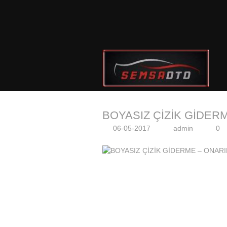
BOYASIZ ÇİZİK GİDER
06-05-2017
admin
0