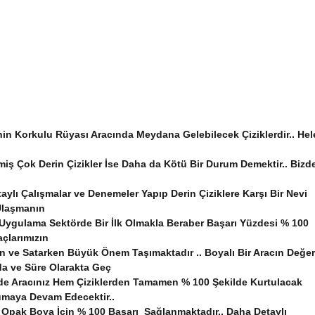
nin Korkulu Rüyası Aracında Meydana Gelebilecek Çiziklerdir.. Hel
iş Çok Derin Çizikler İse Daha da Kötü Bir Durum Demektir.. Bizd
ylı Çalışmalar ve Denemeler Yapıp Derin Çiziklere Karşı Bir Nevi
 Ulaşmanın
 Uygulama Sektörde Bir İlk Olmakla Beraber Başarı Yüzdesi % 100
açlarımızın
ken ve Satarken Büyük Önem Taşımaktadır .. Boyalı Bir Aracın Değer
a ve Süre Olarakta Geç
inde Aracınız Hem Çiziklerden Tamamen % 100 Şekilde Kurtulacak
rumaya Devam Edecektir..
Opak Boya İçin % 100 Başarı Sağlanmaktadır.. Daha Detaylı