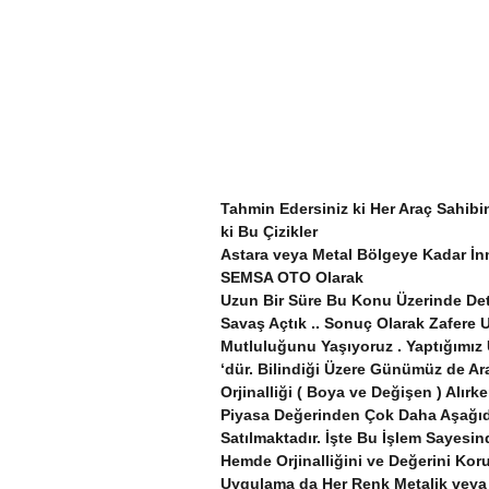
Tahmin Edersiniz ki Her Araç Sahibi
ki Bu Çizikler
Astara veya Metal Bölgeye Kadar İnm
SEMSA OTO Olarak
Uzun Bir Süre Bu Konu Üzerinde Deta
Savaş Açtık .. Sonuç Olarak Zafere
Mutluluğunu Yaşıyoruz . Yaptığımız
‘dür. Bilindiği Üzere Günümüz de Ar
Orjinalliği ( Boya ve Değişen ) Alır
Piyasa Değerinden Çok Daha Aşağıd
Satılmaktadır. İşte Bu İşlem Sayes
Hemde Orjinalliğini ve Değerini Ko
Uygulama da Her Renk Metalik veya 