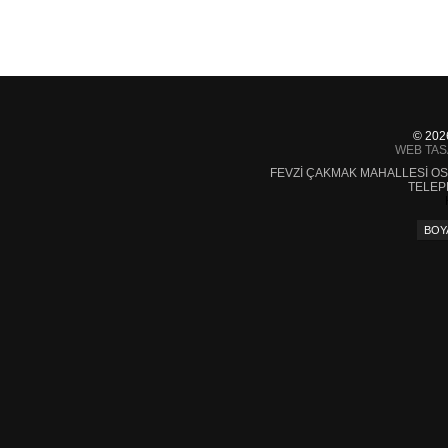
© 20
WEB TAS
FEVZI ÇAKMAK MAHALLESI OS
TELEP
BOY