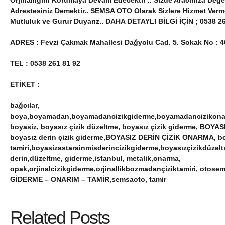
Orjinalliğini Korumaya Devam Edecektir .. Sizde Aracınıza Değ
Adrestesiniz Demektir.. SEMSA OTO Olarak Sizlere Hizmet Ver
Mutluluk ve Gurur Duyarız.. DAHA DETAYLI BİLGİ İÇİN ; 0538 26
ADRES : Fevzi Çakmak Mahallesi Dağyolu Cad. 5. Sokak No :
TEL : 0538 261 81 92
ETİKET :
bağcılar,
boya,boyamadan,boyamadancizikgiderme,boyamadancizikonarm
boyasiz, boyasız çizik düzeltme, boyasız çizik giderme, BOYAS
boyasız derin çizik giderme,BOYASIZ DERİN ÇİZİK ONARMA, boy
tamiri,boyasizastarainmisderincizikgiderme,boyasızçizikdüzel
derin,düzeltme, giderme,istanbul, metalik,onarma,
opak,orjinalcizikgiderme,orjinallikbozmadançiziktamiri, oto
GİDERME – ONARIM – TAMİR,semsaoto, tamir
Related Posts