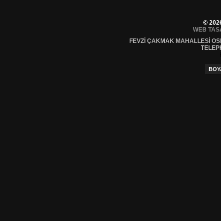
© 202
WEB TAS
FEVZI ÇAKMAK MAHALLESI OS
TELEP
BOY