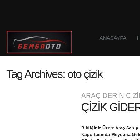
ANASAYFA
H
Tag Archives:
oto çizik
ARAÇ DERİN ÇİZ
ÇİZİK GİDE
Bildiğiniz Üzere Araç Sahi
Kaportasında Meydana Geleb