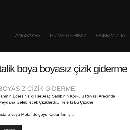
ANASAYFA
HIZMETLERIMIZ
HAKKIMIZDA
alik boya boyasız çizik giderme
BOYASIZ ÇİZİK GİDERME
Tahmin Edersiniz ki Her Araç Sahibinin Korkulu Rüyası Aracında
Meydana Gelebilecek Çiziklerdir.. Hele ki Bu Çizikler
Astara veya Metal Bölgeye Kadar İnmiş...