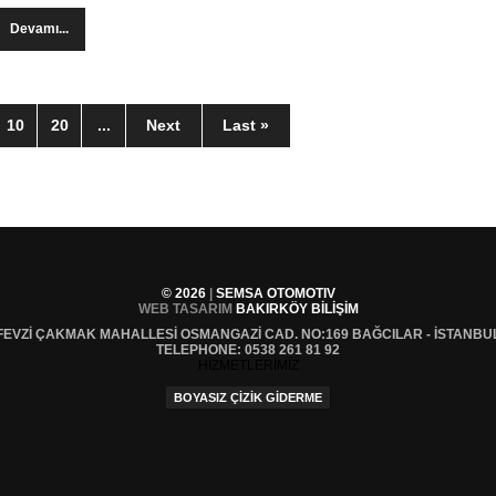
Devamı...
10
20
...
Next
Last »
© 2026
|
SEMSA OTOMOTIV
WEB TASARIM
BAKIRKÖY BILIŞIM
FEVZI ÇAKMAK MAHALLESI OSMANGAZI CAD. NO:169
BAĞCILAR - İSTANBU
TELEPHONE:
0538 261 81 92
HİZMETLERİMİZ
BOYASIZ ÇIZIK GIDERME