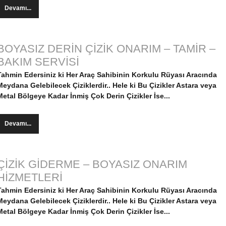
Devamı...
BOYASIZ DERİN ÇİZİK ONARIM – TAMİR –
BAKIM SERVİSİ
Tahmin Edersiniz ki Her Araç Sahibinin Korkulu Rüyası Aracında
Meydana Gelebilecek Çiziklerdir.. Hele ki Bu Çizikler
Astara veya
Metal Bölgeye Kadar İnmiş Çok Derin Çizikler İse...
Devamı...
ÇİZİK GİDERME – BOYASIZ ONARIM
HİZMETLERİ
Tahmin Edersiniz ki Her Araç Sahibinin Korkulu Rüyası Aracında
Meydana Gelebilecek Çiziklerdir.. Hele ki Bu Çizikler
Astara veya
Metal Bölgeye Kadar İnmiş Çok Derin Çizikler İse...