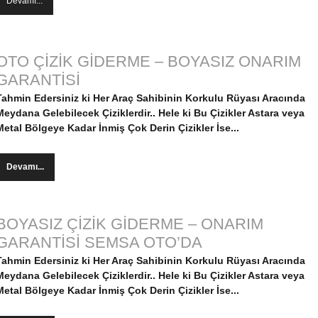
Devamı...
OTO ÇİZİK GİDERME – BOYASIZ ONARIM
GARANTİSİ
Tahmin Edersiniz ki Her Araç Sahibinin Korkulu Rüyası Aracında
Meydana Gelebilecek Çiziklerdir.. Hele ki Bu Çizikler
Astara veya
Metal Bölgeye Kadar İnmiş Çok Derin Çizikler İse...
Devamı...
BOYASIZ ÇİZİK GİDERME – ONARIM
GARANTİSİ SEMSA OTO’DA
Tahmin Edersiniz ki Her Araç Sahibinin Korkulu Rüyası Aracında
Meydana Gelebilecek Çiziklerdir.. Hele ki Bu Çizikler
Astara veya
Metal Bölgeye Kadar İnmiş Çok Derin Çizikler İse...