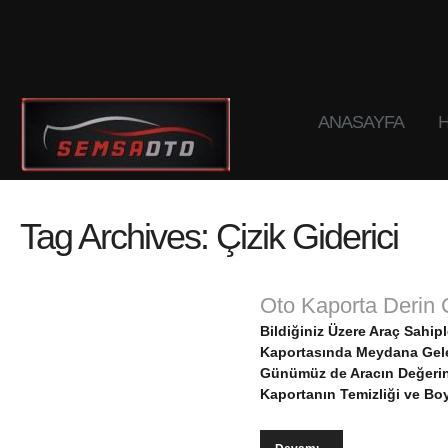
ANASAYFA
H
Tag Archives:
Çizik Giderici
Oto Kaporta Derin 
Bildiğiniz Üzere Araç Sahi
Kaportasında Meydana Geleb
Günümüz de Aracın Değerin
Kaportanın Temizliği ve Bo