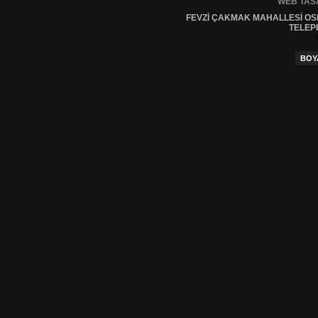
WEB TAS
FEVZI ÇAKMAK MAHALLESI OS
TELEP
BOY