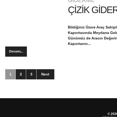
GİDERME
ÇİZİK GİDE
Bildiğiniz Üzere Araç Sahi
Kaportasında Meydana Geleb
Günümüz de Aracın Değerin
Kaportanın...
Devamı...
1
2
3
Next
© 202