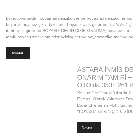
boya,boyamadan,boyamadancizikgiderme,boyamadancizikonarma,bo
boyasiz, boyasız çizik düzeltme, boyasız çizik giderme, BOYASIZ Ç
derin çizik giderme,BOYASIZ DERİN ÇİZİK ONARMA, boyasız derin 
tamiri,boyasizastarainmisderincizikgiderme,boyasızçizikdüzeltme,bo
Devamı...
ASTARA İNMİŞ DE
ONARIM TAMİRİ 
OTO’da 0538 261 8
Semsa Oto Olarak Yıllardır K
Firması Olarak Yolumuza Devam
Daha Eklemenin Mutluluğunu Si
''BOYASIZ DERİN ÇİZİK GİD
Devamı...