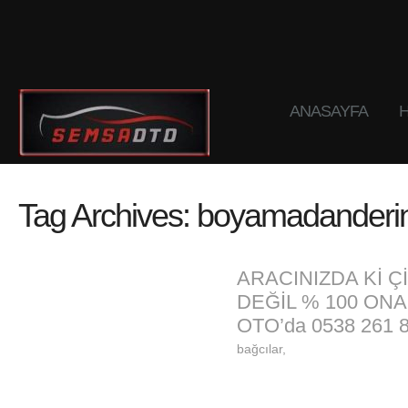
ANASAYFA
H
Tag Archives:
boyamadanderinc
ARACINIZDA Kİ Ç
DEĞİL % 100 ON
OTO’da 0538 261 8
bağcılar,