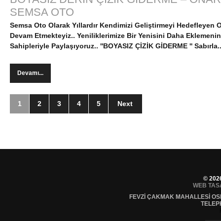
SEMSA OTO
Semsa Oto Olarak Yıllardır Kendimizi Geliştirmeyi Hedefleyen
Devam Etmekteyiz..
Yeniliklerimize Bir Yenisini Daha Eklemeni
Sahipleriyle Paylaşıyoruz..
''BOYASIZ ÇİZİK GİDERME ''
Sabırla..
Devamı...
1
2
3
4
5
Next
© 202
WEB TAS
FEVZI ÇAKMAK MAHALLESI OS
TELEP